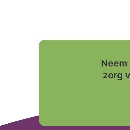
Neem 
zorg v