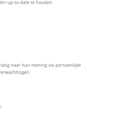
den up-to-date te houden.
lmatig naar hun mening via persoonlijke
 verwachtingen.
t.