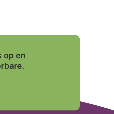
 op en
erbare.