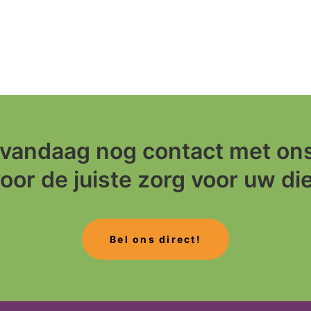
vandaag nog contact met ons
oor de juiste zorg voor uw di
Bel ons direct!