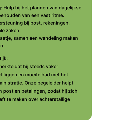
: Hulp bij het plannen van dagelijkse
 behouden van een vast ritme.
rsteuning bij post, rekeningen,
ale zaken.
raatje, samen een wandeling maken
en.
ijk:
merkte dat hij steeds vaker
iet liggen en moeite had met het
ministratie. Onze begeleider helpt
n post en betalingen, zodat hij zich
ft te maken over achterstallige