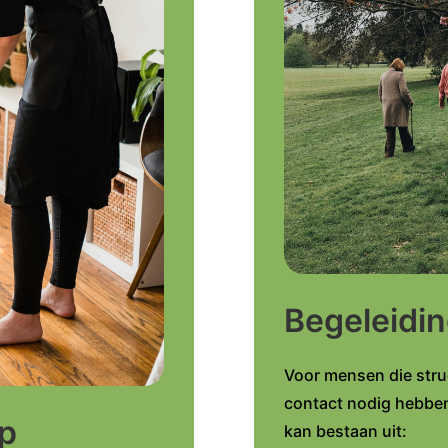
Begeleidi
Voor mensen die stru
contact nodig hebben,
lp
kan bestaan uit: