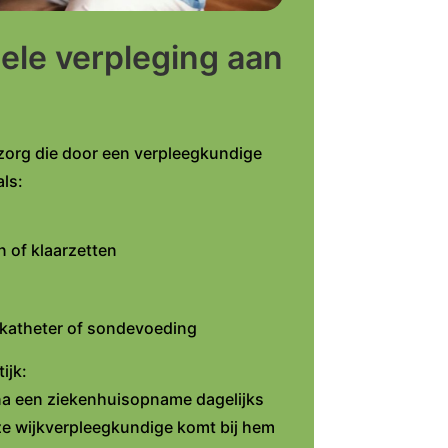
ele verpleging aan
 zorg die door een verpleegkundige
ls:
 of klaarzetten
katheter of sondevoeding
ijk:
 na een ziekenhuisopname dagelijks
e wijkverpleegkundige komt bij hem