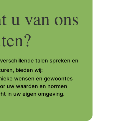
t u van ons
ten?
verschillende talen spreken en
uren, bieden wij:
nieke wensen en gewoontes
oor uw waarden en normen
ht in uw eigen omgeving.