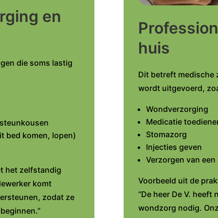
orging en
Profession
huis
ngen die soms lastig
Dit betreft medische
wordt uitgevoerd, zoa
Wondverzorging
Medicatie toedienen
n steunkousen
Stomazorg
 uit bed komen, lopen)
Injecties geven
Verzorgen van een 
t het zelfstandig
Voorbeeld uit de prakt
dewerker komt
“De heer De V. heeft
ndersteunen, zodat ze
wondzorg nodig. Onz
 beginnen.”