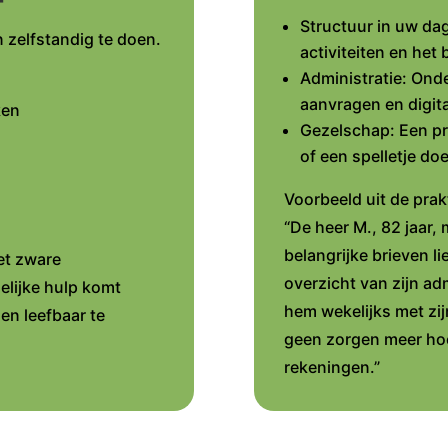
Structuur in uw dag
 zelfstandig te doen.
activiteiten en het
Administratie: Onde
aanvragen en digit
ken
Gezelschap: Een p
of een spelletje do
Voorbeeld uit de prakt
“De heer M., 82 jaar, 
belangrijke brieven l
et zware
overzicht van zijn ad
elijke hulp komt
hem wekelijks met zij
en leefbaar te
geen zorgen meer hoe
rekeningen.”