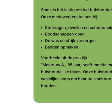
Soms is het lastig om het huishouden
Onze medewerkers helpen bij:
Stofzuigen, dweilen en schoonma
Boodschappen doen
De was en strijk verzorgen
Bedden opmaken
Voorbeeld uit de praktijk:
“Mevrouw A., 85 jaar, heeft moeite m
huishoudelijke taken. Onze huishoud
wekelijks langs om haar huis schoon 
houden.”